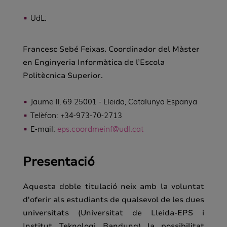
UdL:
Francesc Sebé Feixas. Coordinador del Màster
en Enginyeria Informàtica de l’Escola
Politècnica Superior.
Jaume II, 69
25001
-
Lleida
,
Catalunya
Espanya
Telèfon:
+34-973-70-2713
E-mail:
eps.
coordmeinf@udl.cat
Presentació
Aquesta doble titulació neix amb la voluntat
d'oferir als estudiants de qualsevol de les dues
universitats (Universitat de Lleida-EPS i
Institut Teknologi Bandung) la possibilitat