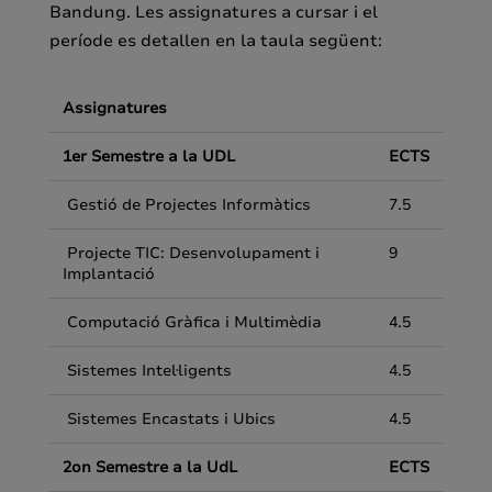
Bandung. Les assignatures a cursar i el
període es detallen en la taula següent:
Assignatures
1er Semestre a la UDL
ECTS
Gestió de Projectes Informàtics
7.5
Projecte TIC: Desenvolupament i
9
Implantació
Computació Gràfica i Multimèdia
4.5
Sistemes Intel·ligents
4.5
Sistemes Encastats i Ubics
4.5
2on Semestre a la UdL
ECTS