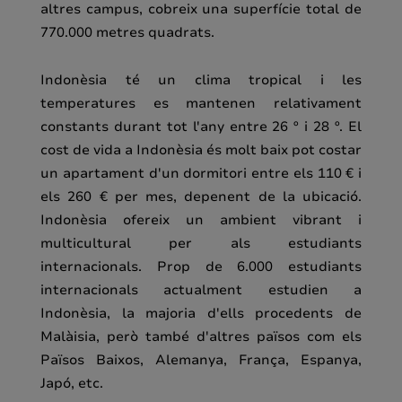
altres campus, cobreix una superfície total de
770.000 metres quadrats.
Indonèsia té un clima tropical i les
temperatures es mantenen relativament
constants durant tot l'any entre 26 º i 28 º. El
cost de vida a Indonèsia és molt baix pot costar
un apartament d'un dormitori entre els 110 € i
els 260 € per mes, depenent de la ubicació.
Indonèsia ofereix un ambient vibrant i
multicultural per als estudiants
internacionals. Prop de 6.000 estudiants
internacionals actualment estudien a
Indonèsia, la majoria d'ells procedents de
Malàisia, però també d'altres països com els
Països Baixos, Alemanya, França, Espanya,
Japó, etc.