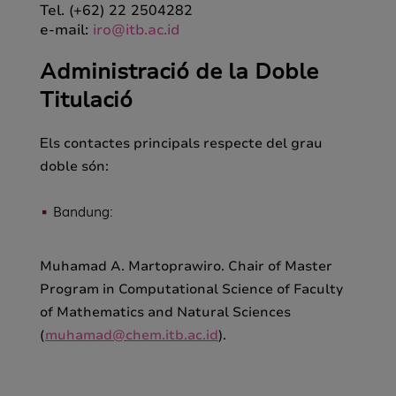
Tel. (+62) 22 2504282
e-mail:
iro@itb.ac.id
Administració de la Doble
Titulació
ls contactes principals respecte del grau
E
doble són:
Bandung:
Muhamad A. Martoprawiro. Chair of Master
Program in Computational Science of Faculty
of Mathematics and Natural Sciences
(
muhamad@chem.itb.ac.id
).