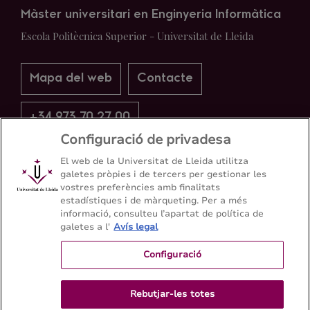
Màster universitari en Enginyeria Informàtica
Escola Politècnica Superior - Universitat de Lleida
Mapa del web
Contacte
+34 973 70 27 00
Configuració de privadesa
El web de la Universitat de Lleida utilitza
galetes pròpies i de tercers per gestionar les
vostres preferències amb finalitats
estadístiques i de màrqueting. Per a més
informació, consulteu l’apartat de política de
galetes a l'
Avís legal
Configuració
Rebutjar-les totes