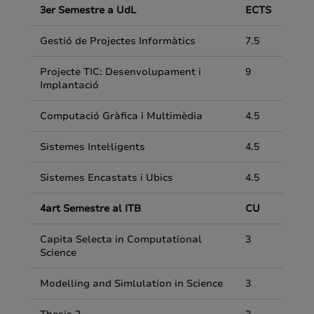
3er Semestre a UdL
ECTS
Gestió de Projectes Informàtics
7.5
Projecte TIC: Desenvolupament i
9
Implantació
Computació Gràfica i Multimèdia
4.5
Sistemes Intel·ligents
4.5
Sistemes Encastats i Ubics
4.5
4art Semestre al ITB
CU
Capita Selecta in Computational
3
Science
Modelling and Simlulation in Science
3