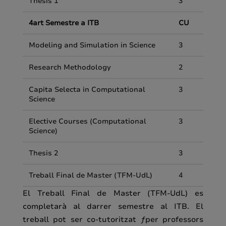
Thesis 1
3
4art Semestre a ITB
CU
Modeling and Simulation in Science
3
Research Methodology
2
Capita Selecta in Computational
3
Science
Elective Courses (Computational
3
Science)
Thesis 2
3
Treball Final de Master (TFM-UdL)
4
El Treball Final de Master (TFM-UdL) es
completarà al darrer semestre al ITB. El
treball pot ser co-tutoritzat ƒper professors