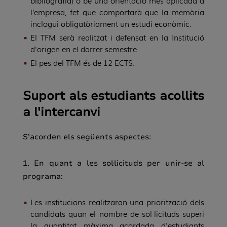
bibliografia) o bé una orientació més aplicada a
l’empresa, fet que comportarà que la memòria
inclogui obligatòriament un estudi econòmic.
El TFM serà realitzat i defensat en la Institució
d'origen en el darrer semestre.
El pes del TFM és de 12 ECTS
.
Suport als estudiants acollits
a l'intercanvi
S’acorden els següents aspectes:
1.
En quant a les s
ol·licituds per unir-se al
programa:
Les institucions realitzaran una priorització dels
candidats quan el nombre de sol·licituds superi
la quantitat màxima acordada d'estudiants