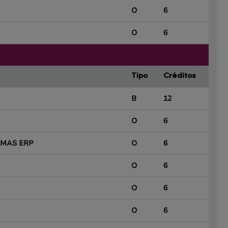
O
6
O
6
Tipo
Créditos
B
12
O
6
EMAS ERP
O
6
O
6
O
6
O
6