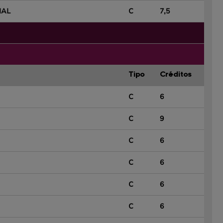
IAL
C
7,5
Tipo
Créditos
C
6
C
9
C
6
C
6
C
6
C
6