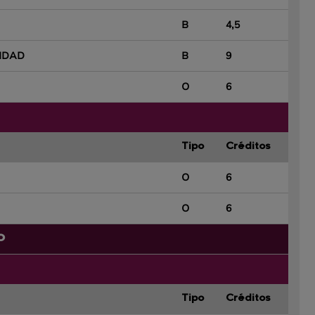
B
4,5
RIDAD
B
9
O
6
Tipo
Créditos
O
6
O
6
O
Tipo
Créditos