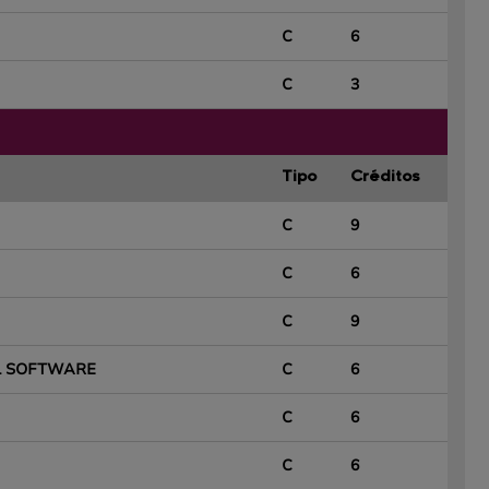
C
6
C
3
Tipo
Créditos
C
9
C
6
C
9
EL SOFTWARE
C
6
C
6
C
6