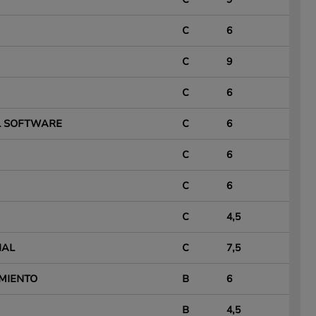
C
6
C
9
C
6
EL SOFTWARE
C
6
C
6
C
6
C
4,5
IAL
C
7,5
MIENTO
B
6
B
4,5