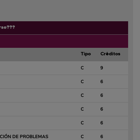
rso???
Tipo
Créditos
C
9
C
6
C
6
C
6
C
6
CIÓN DE PROBLEMAS
C
6