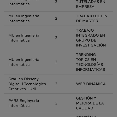
2
TUTELADAS EN
Informática
EMPRESA
MU en Ingeniería
TRABAJO DE FIN
2
Informática
DE MÁSTER
TRABAJO
MU en Ingeniería
INTEGRADO EN
2
Informática
GRUPO DE
INVESTIGACIÓN
TRENDING
MU en Ingeniería
TOPICS EN
2
Informática
TECNOLOGÍAS
INFORMÁTICAS
Grau en Disseny
Digital i Tecnologies
2
WEB DINÁMICA
Creatives - UdL
GESTIÓN Y
PARS Enginyeria
3
MEJORA DE LA
Informàtica
CALIDAD