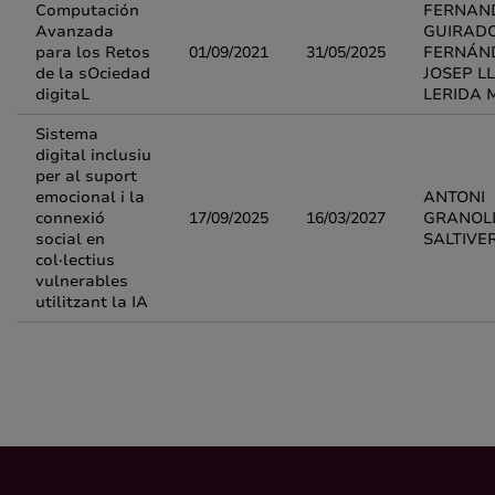
Computación
FERNAN
Avanzada
GUIRAD
para los Retos
01/09/2021
31/05/2025
FERNÁN
de la sOciedad
JOSEP LL
digitaL
LERIDA
Sistema
digital inclusiu
per al suport
emocional i la
ANTONI
connexió
17/09/2025
16/03/2027
GRANOL
social en
SALTIVER
col·lectius
vulnerables
utilitzant la IA