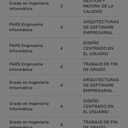
GESTIÓN Y
Grado en Ingeniería
3
MEJORA DE LA
Informática
CALIDAD
ARQUITECTURAS
PARS Enginyeria
4
DE SOFTWARE
Informàtica
EMPRESARIAL
DISEÑO
PARS Enginyeria
4
CENTRADO EN
Informàtica
EL USUARIO
PARS Enginyeria
TRABAJO DE FIN
4
Informàtica
DE GRADO
ARQUITECTURAS
Grado en Ingeniería
4
DE SOFTWARE
Informática
EMPRESARIAL
DISEÑO
Grado en Ingeniería
4
CENTRADO EN
Informática
EL USUARIO
Grado en Ingeniería
TRABAJO DE FIN
4
Informática
DE GRADO